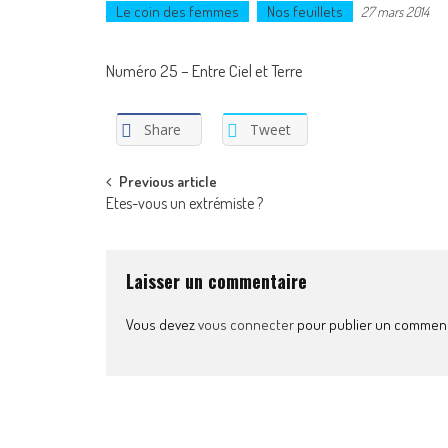
Le coin des femmes
Nos feuillets
27 mars 2014
Numéro 25 – Entre Ciel et Terre
Share
Tweet
Post
Previous article
Etes-vous un extrémiste ?
navigation
Laisser un commentaire
Vous devez
vous connecter
pour publier un comment