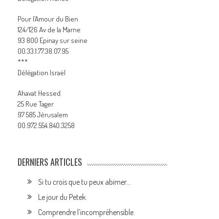
Pour l’Amour du Bien
124/126 Av de la Marne
93 800 Epinay sur seine
00.33.1.77.38.07.95
***
Délégation Israël
Ahavat Hessed
25 Rue Tager
97 585 Jérusalem
00.972.554.840.3258
DERNIERS ARTICLES
Si tu crois que tu peux abimer…
Le jour du Petek.
Comprendre l’incompréhensible.