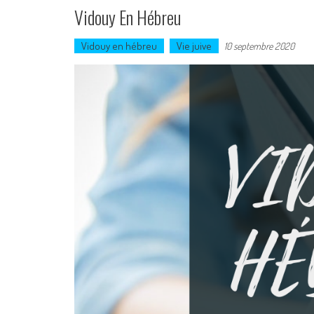
Vidouy En Hébreu
Vidouy en hébreu
Vie juive
10 septembre 2020