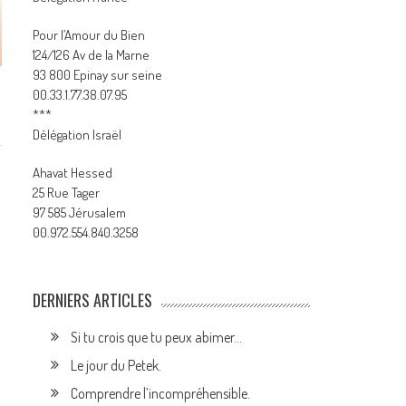
Pour l’Amour du Bien
124/126 Av de la Marne
93 800 Epinay sur seine
00.33.1.77.38.07.95
***
Délégation Israël
Ahavat Hessed
25 Rue Tager
97 585 Jérusalem
00.972.554.840.3258
DERNIERS ARTICLES
Si tu crois que tu peux abimer…
Le jour du Petek.
Comprendre l’incompréhensible.