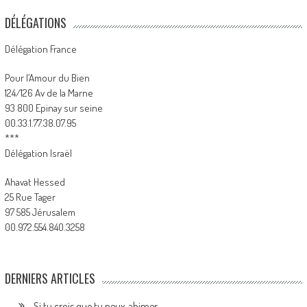
DÉLÉGATIONS
Délégation France
Pour l’Amour du Bien
124/126 Av de la Marne
93 800 Epinay sur seine
00.33.1.77.38.07.95
***
Délégation Israël
Ahavat Hessed
25 Rue Tager
97 585 Jérusalem
00.972.554.840.3258
DERNIERS ARTICLES
Si tu crois que tu peux abimer…