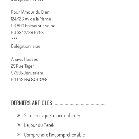
Pour l’Amour du Bien
124/126 Av de la Marne
93 800 Epinay sur seine
00.33.1.77.38.07.95
***
Délégation Israël
Ahavat Hessed
25 Rue Tager
97 585 Jérusalem
00.972.554.840.3258
DERNIERS ARTICLES
Si tu crois que tu peux abimer…
Le jour du Petek.
Comprendre l’incompréhensible.