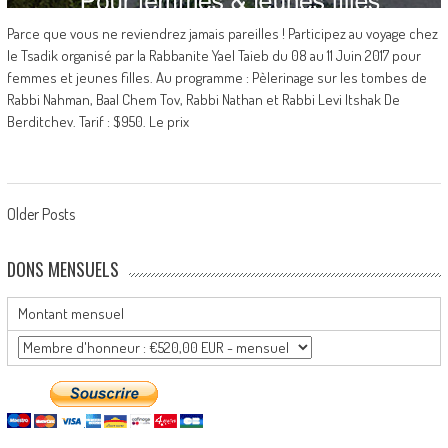
Parce que vous ne reviendrez jamais pareilles ! Participez au voyage chez
le Tsadik organisé par la Rabbanite Yael Taieb du 08 au 11 Juin 2017 pour
femmes et jeunes filles. Au programme : Pèlerinage sur les tombes de
Rabbi Nahman, Baal Chem Tov, Rabbi Nathan et Rabbi Levi Itshak De
Berditchev. Tarif : $950. Le prix
Posts
Older Posts
navigation
DONS MENSUELS
Montant mensuel