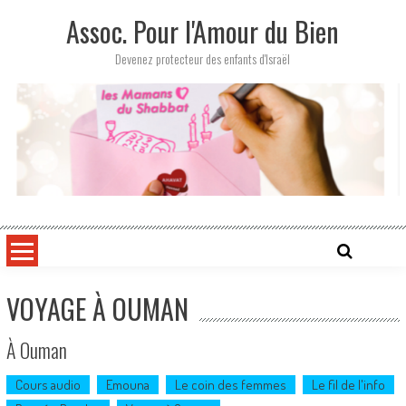
Skip
Assoc. Pour l'Amour du Bien
to
content
Devenez protecteur des enfants d'Israël
VOYAGE À OUMAN
À Ouman
Cours audio
Emouna
Le coin des femmes
Le fil de l'info