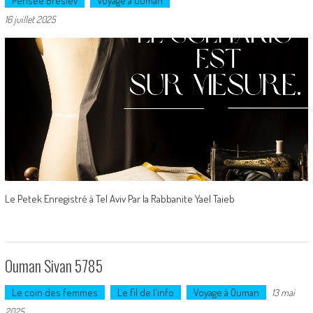
Pensée Breslev
Voyage à Ouman
16 juillet 2025
Le Petek Enregistré à Tel Aviv Par la Rabbanite Yael Taieb
Ouman Sivan 5785
Le coin des femmes
Le fil de l'info
Voyage à Ouman
13 mai
2025