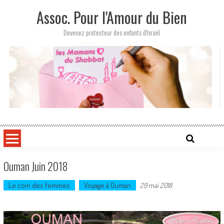
Skip
Assoc. Pour l'Amour du Bien
to
content
Devenez protecteur des enfants d'Israël
Ouman Juin 2018
Le coin des femmes
Voyage à Ouman
29 mai 2018