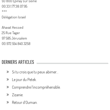
93 800 Epinay sur seine
00.33.1.77.38.07.95
***
Délégation Israël
Ahavat Hessed
25 Rue Tager
97 585 Jérusalem
00.972.554.840.3258
DERNIERS ARTICLES
Si tu crois que tu peux abimer…
Le jour du Petek.
Comprendre l’incompréhensible.
Zizanie.
Retour d’Ouman.