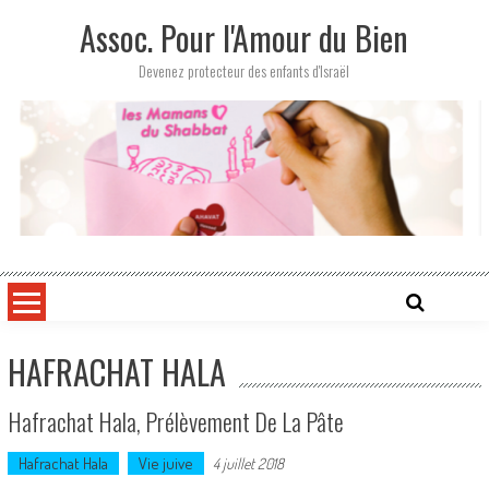
Skip
Assoc. Pour l'Amour du Bien
to
content
Devenez protecteur des enfants d'Israël
HAFRACHAT HALA
Hafrachat Hala, Prélèvement De La Pâte
Hafrachat Hala
Vie juive
4 juillet 2018