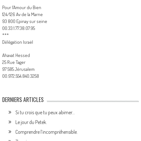
Pour l’Amour du Bien
124/126 Av de la Marne
93 800 Epinay sur seine
00.33.1.77.38.07.95
***
Délégation Israël
Ahavat Hessed
25 Rue Tager
97 585 Jérusalem
00.972.554.840.3258
DERNIERS ARTICLES
Si tu crois que tu peux abimer…
Le jour du Petek.
Comprendre l’incompréhensible.