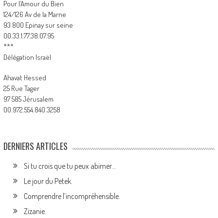
Pour l’Amour du Bien
124/126 Av de la Marne
93 800 Epinay sur seine
00.33.1.77.38.07.95
***
Délégation Israël
Ahavat Hessed
25 Rue Tager
97 585 Jérusalem
00.972.554.840.3258
DERNIERS ARTICLES
Si tu crois que tu peux abimer…
Le jour du Petek.
Comprendre l’incompréhensible.
Zizanie.