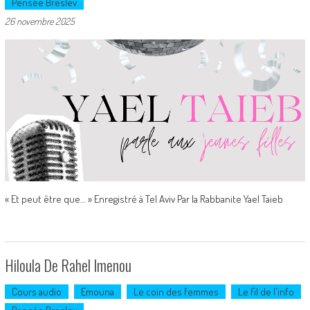
Pensée Breslev
26 novembre 2025
« Et peut être que… » Enregistré à Tel Aviv Par la Rabbanite Yael Taieb
Hiloula De Rahel Imenou
Cours audio
Emouna
Le coin des femmes
Le fil de l'info