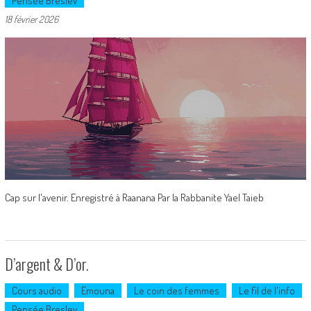
Pensée Breslev
18 février 2026
Cap sur l'avenir. Enregistré à Raanana Par la Rabbanite Yael Taieb
D’argent & D’or.
Cours audio
Emouna
Le coin des femmes
Le fil de l'info
Pensée Breslev