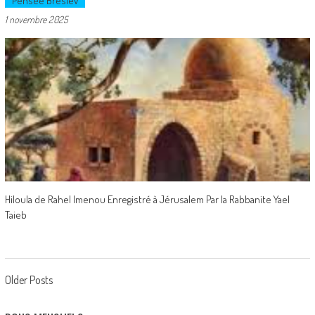
Pensée Breslev
1 novembre 2025
Hiloula de Rahel Imenou Enregistré à Jérusalem Par la Rabbanite Yael
Taieb
Posts
Older Posts
navigation