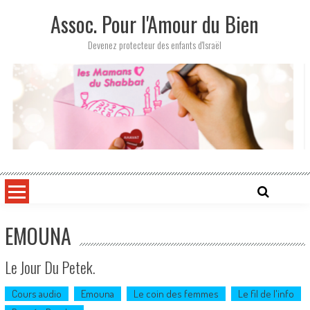
Skip
Assoc. Pour l'Amour du Bien
to
content
Devenez protecteur des enfants d'Israël
EMOUNA
Le Jour Du Petek.
Cours audio
Emouna
Le coin des femmes
Le fil de l'info