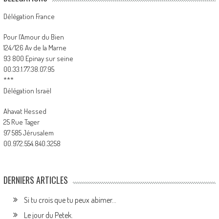
Délégation France
Pour l’Amour du Bien
124/126 Av de la Marne
93 800 Epinay sur seine
00.33.1.77.38.07.95
***
Délégation Israël
Ahavat Hessed
25 Rue Tager
97 585 Jérusalem
00.972.554.840.3258
DERNIERS ARTICLES
Si tu crois que tu peux abimer…
Le jour du Petek.