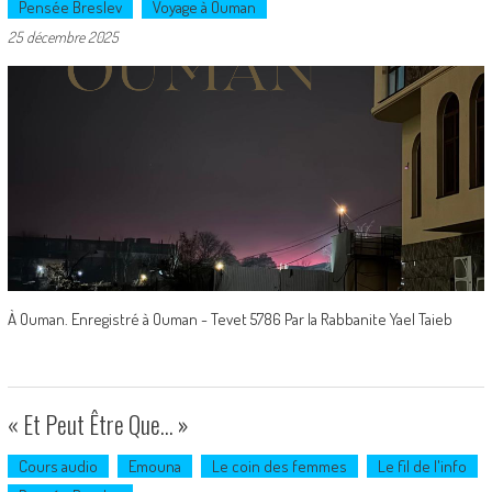
Pensée Breslev
Voyage à Ouman
25 décembre 2025
À Ouman. Enregistré à Ouman - Tevet 5786 Par la Rabbanite Yael Taieb
« Et Peut Être Que… »
Cours audio
Emouna
Le coin des femmes
Le fil de l'info