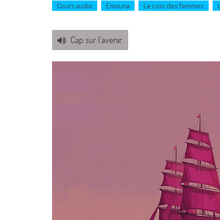
Cours audio
Emouna
Le coin des femmes
Cap sur l’avenir.