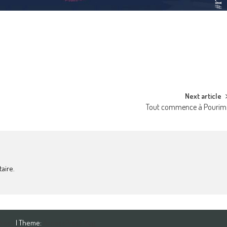
Next article
Tout commence à Pourim
aire.
Press
| Theme:
AccessPress Mag