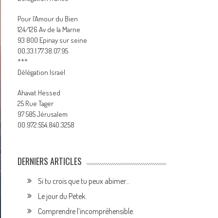
Pour l’Amour du Bien
124/126 Av de la Marne
93 800 Epinay sur seine
00.33.1.77.38.07.95
***
Délégation Israël
Ahavat Hessed
25 Rue Tager
97 585 Jérusalem
00.972.554.840.3258
DERNIERS ARTICLES
Si tu crois que tu peux abimer…
Le jour du Petek.
Comprendre l’incompréhensible.