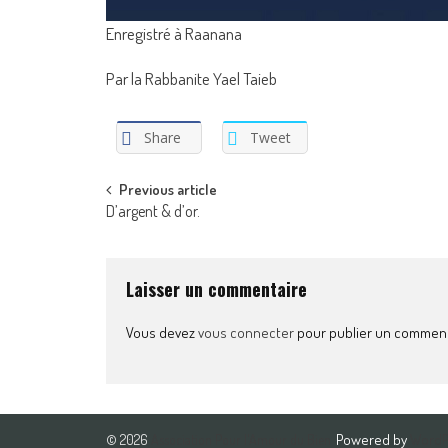
Enregistré à Raanana
Par la Rabbanite Yael Taieb
Share
Tweet
Post
Previous article
D’argent & d’or.
navigation
Laisser un commentaire
Vous devez
vous connecter
pour publier un comment
Powered by
Word
© 2026
Association Pour l'Amour du Bien