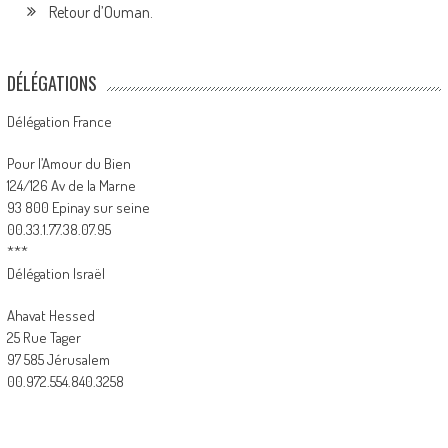
Retour d’Ouman.
DÉLÉGATIONS
Délégation France
Pour l’Amour du Bien
124/126 Av de la Marne
93 800 Epinay sur seine
00.33.1.77.38.07.95
***
Délégation Israël
Ahavat Hessed
25 Rue Tager
97 585 Jérusalem
00.972.554.840.3258