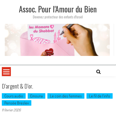
Skip
Assoc. Pour l'Amour du Bien
to
content
Devenez protecteur des enfants d'Israël
D’argent & D’or.
Cours audio
Emouna
Le coin des femmes
Le fil de l'info
Pensée Breslev
11 février 2026