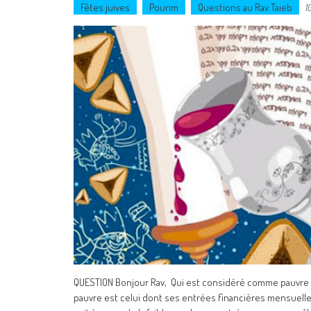
Fêtes juives
Pourim
Questions au Rav Taieb
1
QUESTION Bonjour Rav, Qui est considéré comme pauvre c
pauvre est celui dont ses entrées financières mensuelle