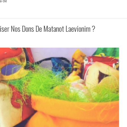
 a de
liser Nos Dons De Matanot Laevionim ?