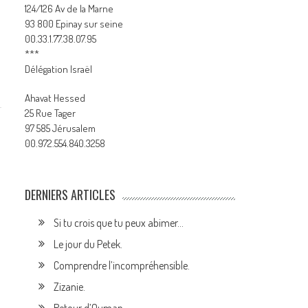
124/126 Av de la Marne
93 800 Epinay sur seine
00.33.1.77.38.07.95
***
Délégation Israël
Ahavat Hessed
25 Rue Tager
97 585 Jérusalem
00.972.554.840.3258
DERNIERS ARTICLES
Si tu crois que tu peux abimer…
Le jour du Petek.
Comprendre l’incompréhensible.
Zizanie.