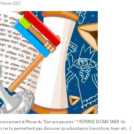
0 février 2023
oncernant la Mitsva du ‘’Don aux pauvres ‘’ ? RÉPONSE DU RAV TAIEB Un
s ne lui permettent pas d’assurer sa subsistance (nourriture, loyer etc...)