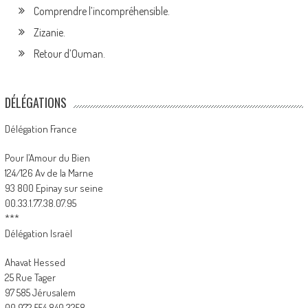
Comprendre l’incompréhensible.
Zizanie.
Retour d’Ouman.
DÉLÉGATIONS
Délégation France
Pour l’Amour du Bien
124/126 Av de la Marne
93 800 Epinay sur seine
00.33.1.77.38.07.95
***
Délégation Israël
Ahavat Hessed
25 Rue Tager
97 585 Jérusalem
00.972.554.840.3258