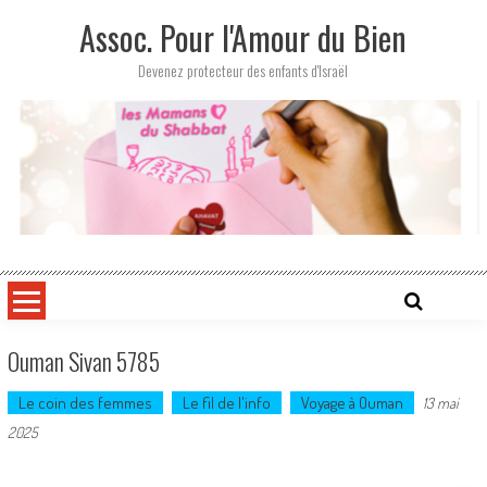
Skip
Assoc. Pour l'Amour du Bien
to
content
Devenez protecteur des enfants d'Israël
Ouman Sivan 5785
Le coin des femmes
Le fil de l'info
Voyage à Ouman
13 mai
2025