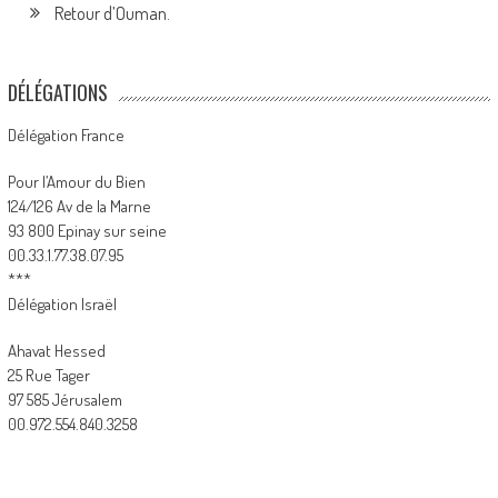
Retour d’Ouman.
DÉLÉGATIONS
Délégation France
Pour l’Amour du Bien
124/126 Av de la Marne
93 800 Epinay sur seine
00.33.1.77.38.07.95
***
Délégation Israël
Ahavat Hessed
25 Rue Tager
97 585 Jérusalem
00.972.554.840.3258