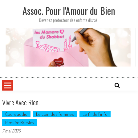
Skip
Assoc. Pour l'Amour du Bien
to
content
Devenez protecteur des enfants d'Israël
Vivre Avec Rien.
Cours audio
Le coin des femmes
Le fil de l'info
Pensée Breslev
7 mai 2025