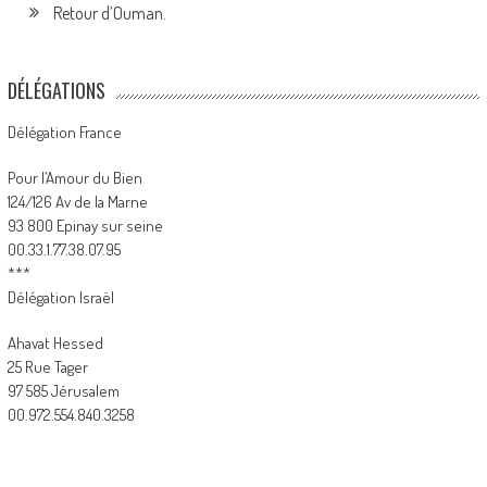
Retour d’Ouman.
DÉLÉGATIONS
Délégation France
Pour l’Amour du Bien
124/126 Av de la Marne
93 800 Epinay sur seine
00.33.1.77.38.07.95
***
Délégation Israël
Ahavat Hessed
25 Rue Tager
97 585 Jérusalem
00.972.554.840.3258