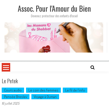
Skip
Assoc. Pour l'Amour du Bien
to
content
Devenez protecteur des enfants d'Israël
Le Petek
Cours audio
Le coin des femmes
Le fil de l'info
Pensée Breslev
Voyage à Ouman
16 juillet 2025