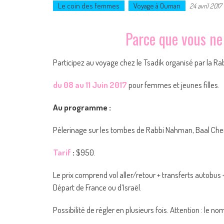
Le coin des femmes
Voyage à Ouman
24 avril 2017
Parce que vous ne 
Participez au voyage chez le Tsadik organisé par la Ra
du 08 au 11 Juin 2017
pour femmes et jeunes filles.
Au programme :
Pèlerinage sur les tombes de Rabbi Nahman, Baal Chem
Tarif
:
$950.
Le prix comprend vol aller/retour + transferts autobus +
Départ de France ou d’Israël.
Possibilité de régler en plusieurs fois. Attention : le no