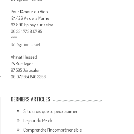
Pour l’Amour du Bien
124/126 Av de la Marne
93 800 Epinay sur seine
00.33.1.77.38.07.95
***
Délégation Israël
Ahavat Hessed
25 Rue Tager
97 585 Jérusalem
00.972.554.840.3258
!
DERNIERS ARTICLES
Si tu crois que tu peux abimer…
Le jour du Petek.
Comprendre l’incompréhensible.