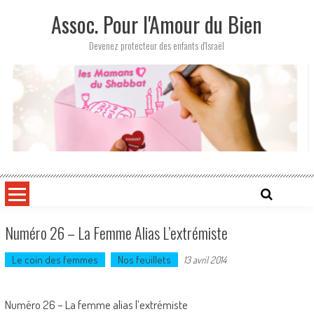
Skip
Assoc. Pour l'Amour du Bien
to
content
Devenez protecteur des enfants d'Israël
Numéro 26 – La Femme Alias L’extrémiste
Le coin des femmes
Nos feuillets
13 avril 2014
Numéro 26 – La femme alias l’extrémiste