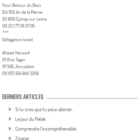
Pour l’Amour du Bien
124/126 Av de la Marne
93 800 Epinay sur seine
00.33.1.77.38.07.95
***
Délégation Israël
Ahavat Hessed
25 Rue Tager
97 585 Jérusalem
00.972.554.840.3258
DERNIERS ARTICLES
Si tu crois que tu peux abimer…
Le jour du Petek.
Comprendre l’incompréhensible.
Zizanie.