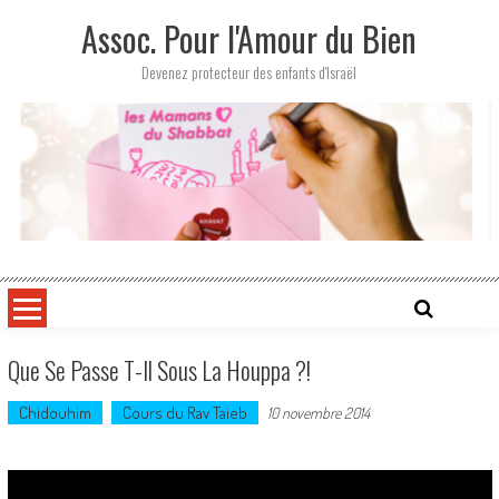
Skip
Assoc. Pour l'Amour du Bien
to
content
Devenez protecteur des enfants d'Israël
Que Se Passe T-Il Sous La Houppa ?!
Chidouhim
Cours du Rav Taieb
10 novembre 2014