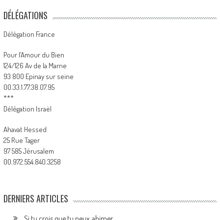
DÉLÉGATIONS
Délégation France
Pour l’Amour du Bien
124/126 Av de la Marne
93 800 Epinay sur seine
00.33.1.77.38.07.95
***
Délégation Israël
Ahavat Hessed
25 Rue Tager
97 585 Jérusalem
00.972.554.840.3258
DERNIERS ARTICLES
Si tu crois que tu peux abimer…