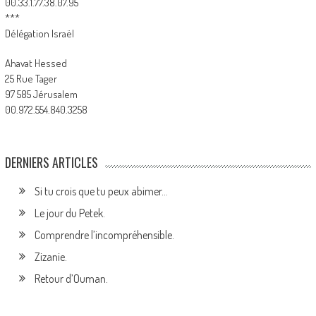
00.33.1.77.38.07.95
***
Délégation Israël
Ahavat Hessed
25 Rue Tager
97 585 Jérusalem
00.972.554.840.3258
DERNIERS ARTICLES
Si tu crois que tu peux abimer…
Le jour du Petek.
Comprendre l’incompréhensible.
Zizanie.
Retour d’Ouman.