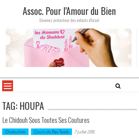
Skip
Assoc. Pour l'Amour du Bien
to
content
Devenez protecteur des enfants d'Israël
TAG: HOUPA
Le Chidouh Sous Toutes Ses Coutures
Chidouhim
Cours du Rav Taieb
7 juillet 2015