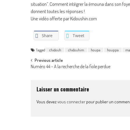
situation”. Comment intégrer la émouna dans son foyer
donnent toutes les réponses !
Une vidéo offerte par Kidoushin.com
Share
Tweet
Tagged
chidouh
chidouhim
houpa
houppa
ma
Post
Previous article
Numéro 44 – A la recherche de la fiole perdue
navigation
Laisser un commentaire
Vous devez
vous connecter
pour publier un comment