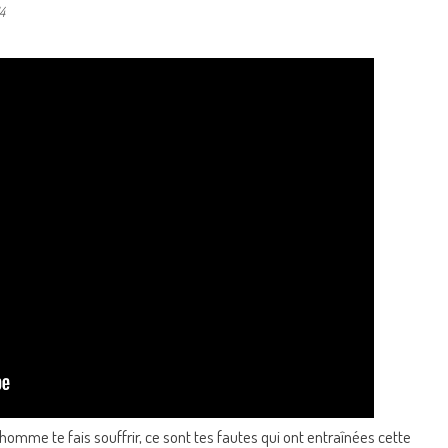
4
homme te fais souffrir, ce sont tes fautes qui ont entraînées cette