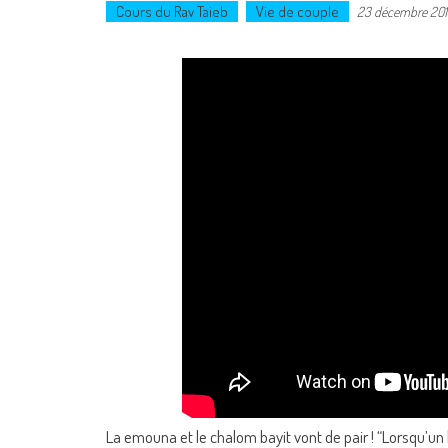
Cours du Rav Taieb
Vie de couple
23 décembre 201
La emouna et le chalom bayit vont de pair ! “Lorsqu’un 