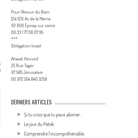
Pour l’Amour du Bien
124/126 Av de la Marne
93 800 Epinay sur seine
00.33.1.77.38.07.95
***
Délégation Israël
Ahavat Hessed
25 Rue Tager
)
97 585 Jérusalem
00.972.554.840.3258
DERNIERS ARTICLES
Si tu crois que tu peux abimer…
Le jour du Petek.
Comprendre l’incompréhensible.