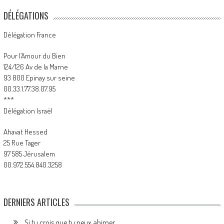
DÉLÉGATIONS
Délégation France
Pour l’Amour du Bien
124/126 Av de la Marne
93 800 Epinay sur seine
00.33.1.77.38.07.95
***
Délégation Israël
Ahavat Hessed
25 Rue Tager
97 585 Jérusalem
00.972.554.840.3258
DERNIERS ARTICLES
Si tu crois que tu peux abimer…