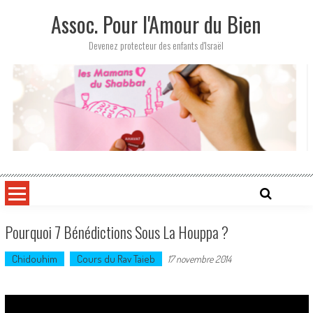
Skip
Assoc. Pour l'Amour du Bien
to
content
Devenez protecteur des enfants d'Israël
Pourquoi 7 Bénédictions Sous La Houppa ?
Chidouhim
Cours du Rav Taieb
17 novembre 2014