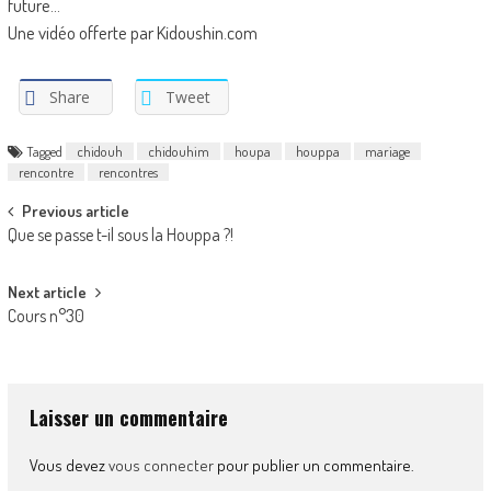
future…
Une vidéo offerte par Kidoushin.com
Share
Tweet
Tagged
chidouh
chidouhim
houpa
houppa
mariage
rencontre
rencontres
Post
Previous article
Que se passe t-il sous la Houppa ?!
navigation
Next article
Cours n°30
Laisser un commentaire
Vous devez
vous connecter
pour publier un commentaire.