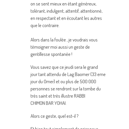
on se sent mieux en étant généreux,
tolérant, indulgent, attentif, attentionné,
en respectant et en écoutant les autres
que le contraire.
Alors dans la foulée , je voudrais vous
témoigner moi aussi un geste de
gentillesse spontanée !
Vous savez que ce jeudi sera le grand
jour tant attendu de Lag Baomer (33 eme
jour du Omer) et ou plus de 500 000
personnes se rendront sur la tombe du
très saint et très illustre RABBI
CHIMON BAR YOHAI.
Alors ce geste, quel est-il ?
Et bien tout simplement de prier pour