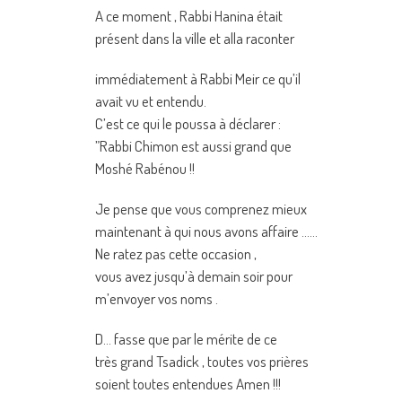
A ce moment , Rabbi Hanina était
présent dans la ville et alla raconter
immédiatement à Rabbi Meir ce qu’il
avait vu et entendu.
C’est ce qui le poussa à déclarer :
”Rabbi Chimon est aussi grand que
Moshé Rabénou !!
Je pense que vous comprenez mieux
maintenant à qui nous avons affaire ……
Ne ratez pas cette occasion ,
vous avez jusqu’à demain soir pour
m’envoyer vos noms .
D… fasse que par le mérite de ce
très grand Tsadick , toutes vos prières
soient toutes entendues Amen !!!