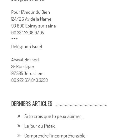
Pour l’Amour du Bien
124/126 Av de la Marne
93 800 Epinay sur seine
00.33.1.77.38.07.95
***
Délégation Israël
Ahavat Hessed
25 Rue Tager
97 585 Jérusalem
00.972.554.840.3258
DERNIERS ARTICLES
Si tu crois que tu peux abimer…
Le jour du Petek.
Comprendre l’incompréhensible.