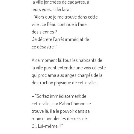
la ville jonchées de cadavres, à
leurs vues, il déclara :
-”Alors que je me trouve dans cette
ville , ce fléau continue à faire
des siennes ?
Je décrète l’arrêt immédiat de
ce désastre !”
A ce moment là, tous les habitants de
la ville purent entendre une voix céleste
qui proclama aux anges chargés de la
destruction physique de cette ville :
– ”Sortez immédiatement de
cette ville , car Rabbi Chimon se
trouve là, il a le pouvoir dans sa
main d’annuler les décrets de
D… Lui-même !!!”