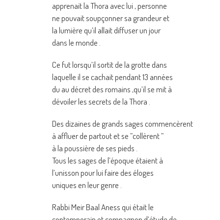
apprenait la Thora avec lui , personne
ne pouvait soupçonner sa grandeur et
la lumière qu’il allait diffuser un jour
dans le monde .
Ce fut lorsqu’il sortit de la grotte dans
laquelle il se cachait pendant 13 années
du au décret des romains ,qu’il se mit à
dévoiler les secrets de la Thora .
Des dizaines de grands sages commencèrent
à affluer de partout et se ”collèrent ”
à la poussière de ses pieds .
Tous les sages de l’époque étaient à
l’unisson pour lui faire des éloges
uniques en leur genre .
Rabbi Meir Baal Aness qui était le
contemporain et compagnon d’étude de