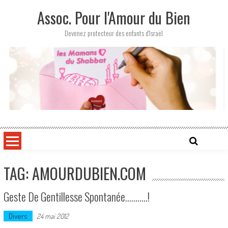
Skip
Assoc. Pour l'Amour du Bien
to
content
Devenez protecteur des enfants d'Israël
TAG: AMOURDUBIEN.COM
Geste De Gentillesse Spontanée………..!
Divers
24 mai 2012