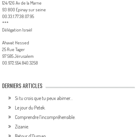
124/126 Av de la Marne
93 800 Epinay sur seine
00.33.1.77.38.07.95
***
Délégation Israël
Ahavat Hessed
25 Rue Tager
97 585 Jérusalem
00.972.554.840.3258
DERNIERS ARTICLES
Si tu crois que tu peux abimer…
Le jour du Petek.
Comprendre l’incompréhensible.
Zizanie.
Retour d’Ouman.