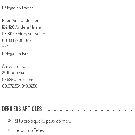
Délégation France
Pour l’Amour du Bien
124/126 Av de la Marne
93 800 Epinay sur seine
00.33.1.77.38.07.95
***
Délégation Israël
Ahavat Hessed
25 Rue Tager
97 585 Jérusalem
00.972.554.840.3258
DERNIERS ARTICLES
Si tu crois que tu peux abimer…
Le jour du Petek.