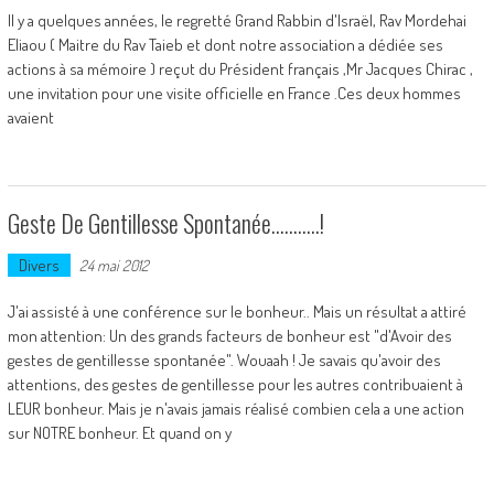
Il y a quelques années, le regretté Grand Rabbin d'Israël, Rav Mordehai
Eliaou ( Maitre du Rav Taieb et dont notre association a dédiée ses
actions à sa mémoire ) reçut du Président français ,Mr Jacques Chirac ,
une invitation pour une visite officielle en France .Ces deux hommes
avaient
Geste De Gentillesse Spontanée………..!
Divers
24 mai 2012
J'ai assisté à une conférence sur le bonheur.. Mais un résultat a attiré
mon attention: Un des grands facteurs de bonheur est "d'Avoir des
gestes de gentillesse spontanée". Wouaah ! Je savais qu'avoir des
attentions, des gestes de gentillesse pour les autres contribuaient à
LEUR bonheur. Mais je n'avais jamais réalisé combien cela a une action
sur NOTRE bonheur. Et quand on y