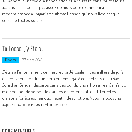
.Qu'Achem leur envoie la bénédiction et la réussite dans toutes leurs
actions. ''.........Je n'ai pas assez de mots pour exprimer ma
reconnaissance à l'organisme Ahavat Hessed qui nous livre chaque
semaine toutes sortes
To Loose, J’y Étais …
Divers
28 mars 2012
J'étais à l'enterrement ce mercredi ,à Jérusalem, des milliers de juifs
étaient venus rendre un dernier hommage à ces enfants et au Rav
Jonathan Sander, disparus dans des conditions inhumaines. Je n'ai pu
m'empêcher de verser des larmes en entendant les différentes
oraisons funèbres, l'émotion était indescriptible. Nous ne pouvons
aujourd'hui que nous renforcer dans
DONS MENSUELS