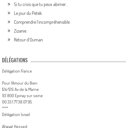
Si tu crois que tu peux abimer…
Le jour du Petek.
Comprendre l’incompréhensible.
Zizanie.
Retour d’Ouman.
DÉLÉGATIONS
Délégation France
Pour l’Amour du Bien
124/126 Av de la Marne
93 800 Epinay sur seine
00.33.1.77.38.07.95
***
Délégation Israël
Ahavat Hessed