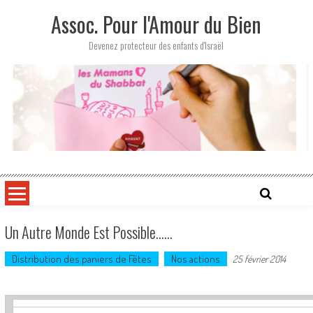
Skip
Assoc. Pour l'Amour du Bien
to
content
Devenez protecteur des enfants d'Israël
Un Autre Monde Est Possible……
Distribution des paniers de Fêtes
Nos actions
25 février 2014