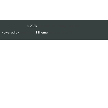
© 2026
Association Pour l'Amour du Bien
Powered by
WordPress
| Theme:
AccessPress Mag