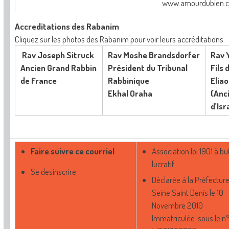
www.amourdubien.
Accreditations des Rabanim
Cliquez sur les photos des Rabanim pour voir leurs accréditations
Rav Joseph Sitruck
Rav Moshe Brandsdorfer
Rav 
Ancien Grand Rabbin
Pr
é
sident du Tribunal
Fils 
de France
Rabbinique
Elia
Ekhal Oraha
(Anc
d’Isr
Faire suivre ce courriel
A
ssociation loi 1901 à b
lucratif
Se desinscrire
Déclarée à la Préfectur
Seine Saint Denis le 10
Novembre 2010
Immatriculée sous le n