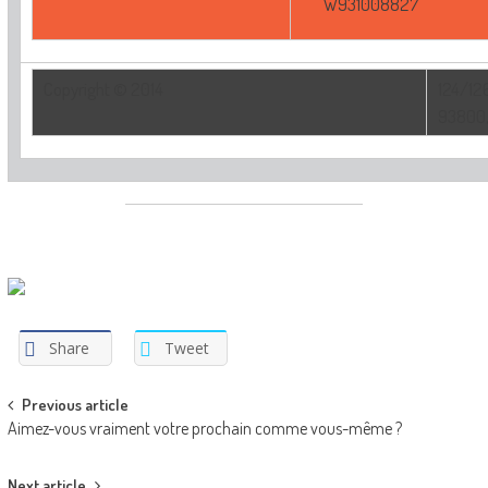
W931008827
Copyright © 2014
124/126
93800,
Share
Tweet
Post
Previous article
Aimez-vous vraiment votre prochain comme vous-même ?
navigation
Next article