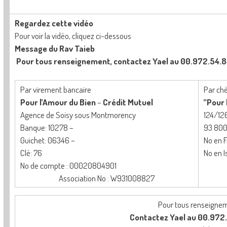
Regardez cette vidéo
Pour voir la vidéo, cliquez ci-dessous
Message du Rav Taieb
Pour tous renseignement, contactez Yael au 00.972.54.
Par virement bancaire
Par chè
Pour l’Amour du Bien
–
Crédit Mutuel
’’Pour
Agence de Soisy sous Montmorency
124/12
Banque: 10278 –
93 800 
Guichet: 06346 –
No en F
Clé: 76
No en I
No de compte : 00020804901
Association No : W931008827
Pour tous renseigne
Contactez Yael au 00.972.