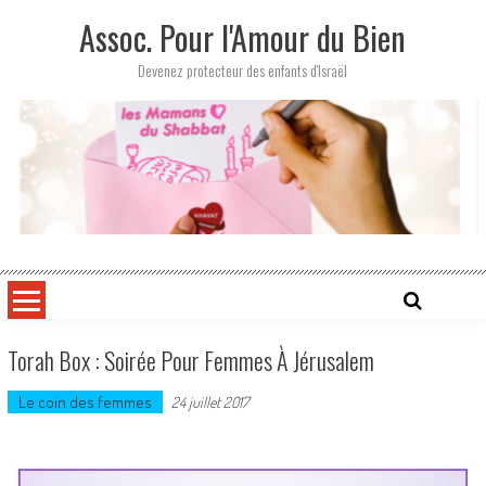
Skip
Assoc. Pour l'Amour du Bien
to
content
Devenez protecteur des enfants d'Israël
Torah Box : Soirée Pour Femmes À Jérusalem
Le coin des femmes
24 juillet 2017