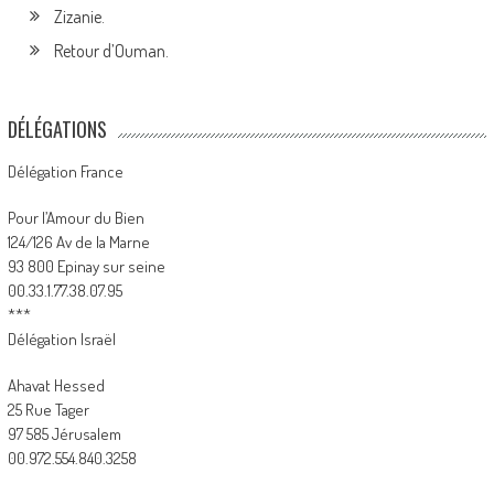
Zizanie.
Retour d’Ouman.
DÉLÉGATIONS
Délégation France
Pour l’Amour du Bien
124/126 Av de la Marne
93 800 Epinay sur seine
00.33.1.77.38.07.95
***
Délégation Israël
Ahavat Hessed
25 Rue Tager
97 585 Jérusalem
00.972.554.840.3258