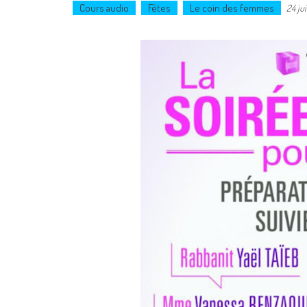
Cours audio
Fêtes
Le coin des femmes
24 jui