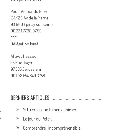
Pour l’Amour du Bien
124/126 Av de la Marne
93 800 Epinay sur seine
00.33.1.77.38.07.95
***
Délégation Israël
Ahavat Hessed
25 Rue Tager
97 585 Jérusalem
00.972.554.840.3258
DERNIERS ARTICLES
Si tu crois que tu peux abimer…
s
Le jour du Petek.
Comprendre l’incompréhensible.