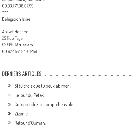
00.33.1.77.38.07.95
***
Délégation Israël
Ahavat Hessed
25 Rue Tager
97 585 Jérusalem
00.972.554.840.3258
DERNIERS ARTICLES
Si tu crois que tu peux abimer…
Le jour du Petek.
Comprendre l’incompréhensible.
Zizanie.
Retour d’Ouman.