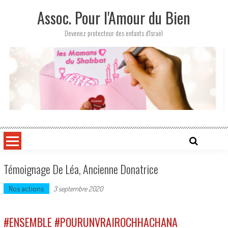
Skip
Assoc. Pour l'Amour du Bien
to
content
Devenez protecteur des enfants d'Israël
Témoignage De Léa, Ancienne Donatrice
Nos actions
3 septembre 2020
#ENSEMBLE #POURUNVRAIROCHHACHANA