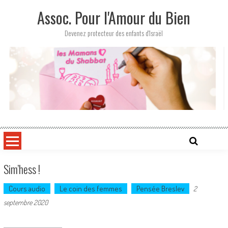
Skip
Assoc. Pour l'Amour du Bien
to
content
Devenez protecteur des enfants d'Israël
Sim’hess !
Cours audio
Le coin des femmes
Pensée Breslev
2
septembre 2020