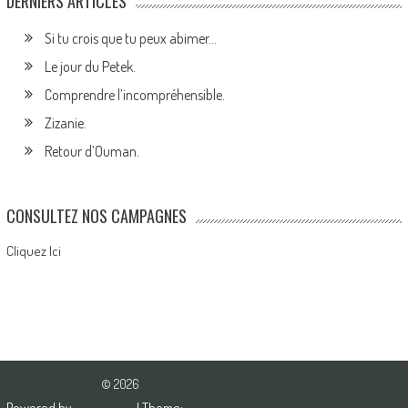
DERNIERS ARTICLES
Si tu crois que tu peux abimer…
Le jour du Petek.
Comprendre l’incompréhensible.
Zizanie.
Retour d’Ouman.
CONSULTEZ NOS CAMPAGNES
Cliquez Ici
© 2026
Association Pour l'Amour du Bien
Powered by
WordPress
| Theme:
AccessPress Mag