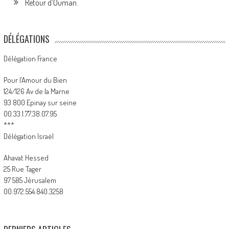
Retour d’Ouman.
DÉLÉGATIONS
Délégation France
Pour l’Amour du Bien
124/126 Av de la Marne
93 800 Epinay sur seine
00.33.1.77.38.07.95
***
Délégation Israël
Ahavat Hessed
25 Rue Tager
97 585 Jérusalem
00.972.554.840.3258