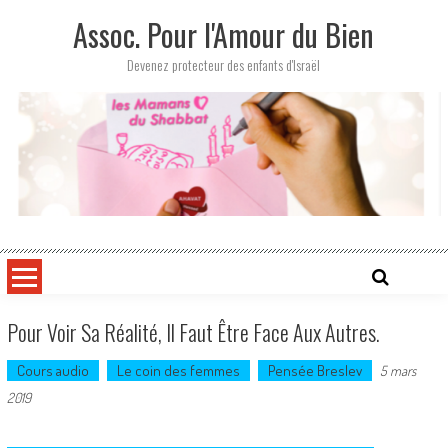
Skip
Assoc. Pour l'Amour du Bien
to
content
Devenez protecteur des enfants d'Israël
Pour Voir Sa Réalité, Il Faut Être Face Aux Autres.
Cours audio
Le coin des femmes
Pensée Breslev
5 mars
2019