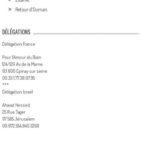
Retour d’Ouman.
DÉLÉGATIONS
Délégation France
Pour l’Amour du Bien
124/126 Av de la Marne
93 800 Epinay sur seine
00.33.1.77.38.07.95
***
Délégation Israël
Ahavat Hessed
25 Rue Tager
97 585 Jérusalem
00.972.554.840.3258