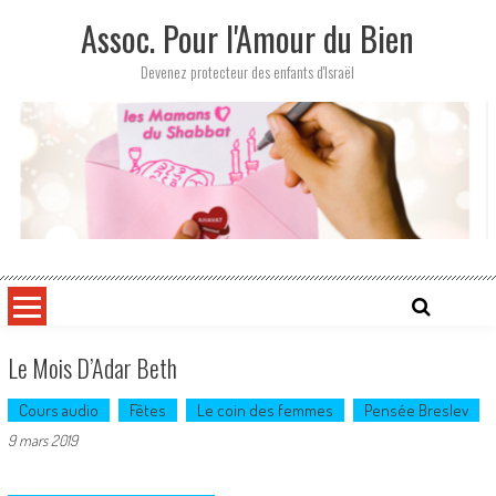
Skip
Assoc. Pour l'Amour du Bien
to
content
Devenez protecteur des enfants d'Israël
Le Mois D’Adar Beth
Cours audio
Fêtes
Le coin des femmes
Pensée Breslev
9 mars 2019