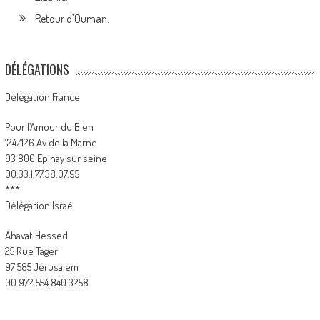
Retour d’Ouman.
DÉLÉGATIONS
Délégation France
Pour l’Amour du Bien
124/126 Av de la Marne
93 800 Epinay sur seine
00.33.1.77.38.07.95
***
Délégation Israël
Ahavat Hessed
25 Rue Tager
97 585 Jérusalem
00.972.554.840.3258