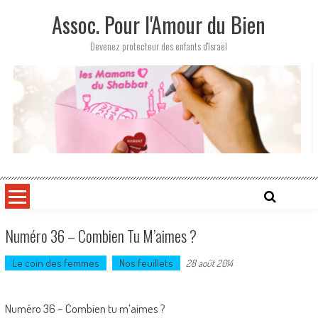
Skip
Assoc. Pour l'Amour du Bien
to
content
Devenez protecteur des enfants d'Israël
Numéro 36 – Combien Tu M’aimes ?
Le coin des femmes
Nos feuillets
28 août 2014
Numéro 36 – Combien tu m’aimes ?