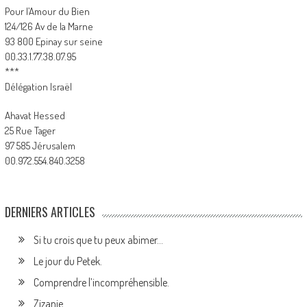
Pour l’Amour du Bien
124/126 Av de la Marne
93 800 Epinay sur seine
00.33.1.77.38.07.95
***
Délégation Israël
Ahavat Hessed
25 Rue Tager
97 585 Jérusalem
00.972.554.840.3258
DERNIERS ARTICLES
Si tu crois que tu peux abimer…
Le jour du Petek.
Comprendre l’incompréhensible.
Zizanie.