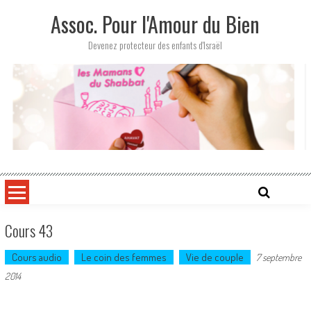
Skip
Assoc. Pour l'Amour du Bien
to
content
Devenez protecteur des enfants d'Israël
Cours 43
Cours audio
Le coin des femmes
Vie de couple
7 septembre
2014