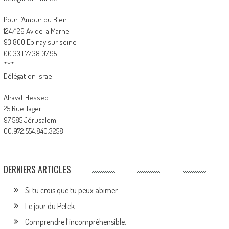
Pour l’Amour du Bien
124/126 Av de la Marne
93 800 Epinay sur seine
00.33.1.77.38.07.95
***
Délégation Israël
Ahavat Hessed
25 Rue Tager
97 585 Jérusalem
00.972.554.840.3258
DERNIERS ARTICLES
Si tu crois que tu peux abimer…
Le jour du Petek.
Comprendre l’incompréhensible.