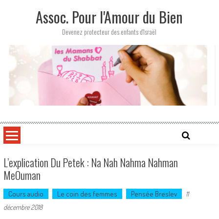
Skip
Assoc. Pour l'Amour du Bien
to
content
Devenez protecteur des enfants d'Israël
L’explication Du Petek : Na Nah Nahma Nahman
MeOuman
Cours audio
Le coin des femmes
Pensée Breslev
11
décembre 2018