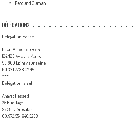
Retour d’Ouman.
DÉLÉGATIONS
Délégation France
Pour l’Amour du Bien
124/126 Av de la Marne
93 800 Epinay sur seine
00.33.1.77.38.07.95
***
Délégation Israël
Ahavat Hessed
25 Rue Tager
97 585 Jérusalem
00.972.554.840.3258