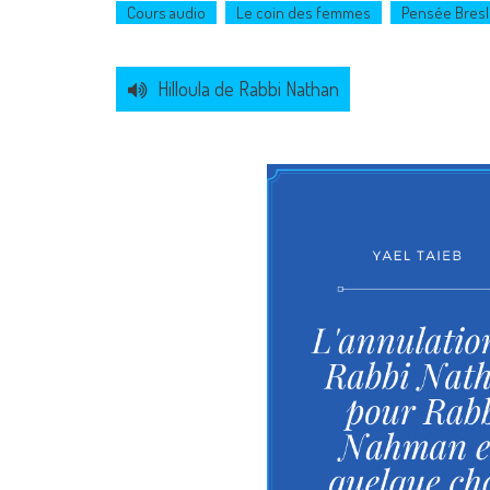
Cours audio
Le coin des femmes
Pensée Bresl
Hilloula de Rabbi Nathan