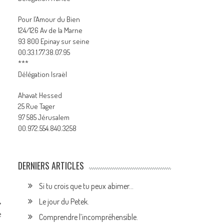
Pour l’Amour du Bien
124/126 Av de la Marne
93 800 Epinay sur seine
00.33.1.77.38.07.95
***
Délégation Israël
Ahavat Hessed
25 Rue Tager
97 585 Jérusalem
00.972.554.840.3258
DERNIERS ARTICLES
Si tu crois que tu peux abimer…
Le jour du Petek.
e
Comprendre l’incompréhensible.