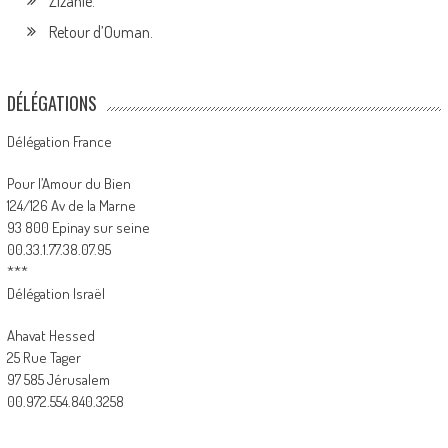
Zizanie.
Retour d’Ouman.
DÉLÉGATIONS
Délégation France
Pour l’Amour du Bien
124/126 Av de la Marne
93 800 Epinay sur seine
00.33.1.77.38.07.95
***
Délégation Israël
Ahavat Hessed
25 Rue Tager
97 585 Jérusalem
00.972.554.840.3258