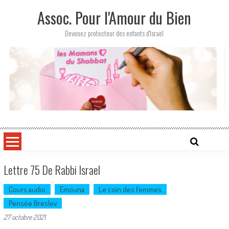
Skip
Assoc. Pour l'Amour du Bien
to
content
Devenez protecteur des enfants d'Israël
Lettre 75 De Rabbi Israel
Cours audio
Emouna
Le coin des femmes
Pensée Breslev
27 octobre 2021