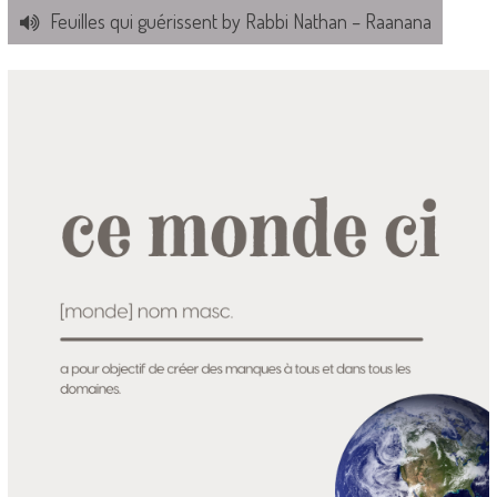
Feuilles qui guérissent by Rabbi Nathan – Raanana