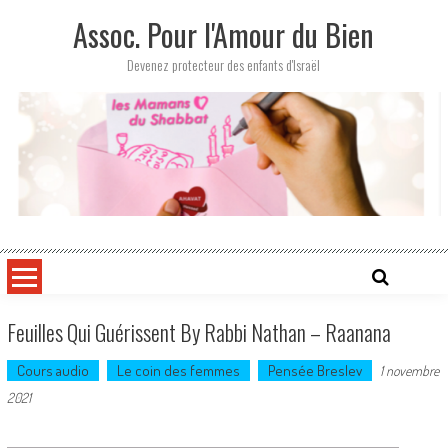
Skip
Assoc. Pour l'Amour du Bien
to
content
Devenez protecteur des enfants d'Israël
Feuilles Qui Guérissent By Rabbi Nathan – Raanana
Cours audio
Le coin des femmes
Pensée Breslev
1 novembre
2021