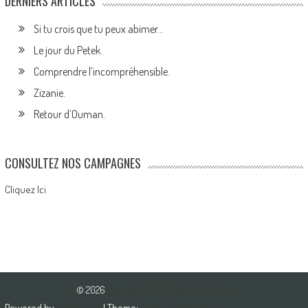
DERNIERS ARTICLES
Si tu crois que tu peux abimer…
Le jour du Petek.
Comprendre l’incompréhensible.
Zizanie.
Retour d’Ouman.
CONSULTEZ NOS CAMPAGNES
Cliquez Ici
© 2026
Association Pour l'Amour du Bien
Powered by
WordPress
| Theme:
AccessPress Mag