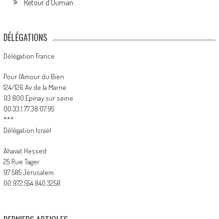
Retour d’Ouman.
DÉLÉGATIONS
Délégation France
Pour l’Amour du Bien
124/126 Av de la Marne
93 800 Epinay sur seine
00.33.1.77.38.07.95
***
Délégation Israël
Ahavat Hessed
25 Rue Tager
97 585 Jérusalem
00.972.554.840.3258