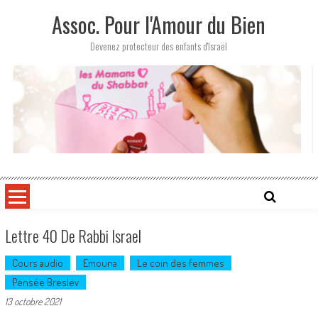
Skip
Assoc. Pour l'Amour du Bien
to
content
Devenez protecteur des enfants d'Israël
Lettre 40 De Rabbi Israel
Cours audio
Emouna
Le coin des femmes
Pensée Breslev
13 octobre 2021