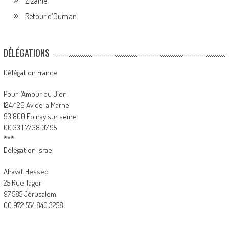
Zizanie.
Retour d’Ouman.
DÉLÉGATIONS
Délégation France
Pour l’Amour du Bien
124/126 Av de la Marne
93 800 Epinay sur seine
00.33.1.77.38.07.95
***
Délégation Israël
Ahavat Hessed
25 Rue Tager
97 585 Jérusalem
00.972.554.840.3258