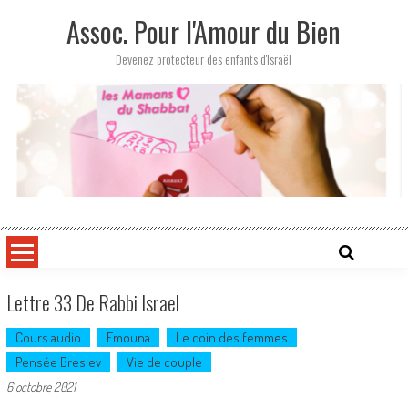
Skip
Assoc. Pour l'Amour du Bien
to
content
Devenez protecteur des enfants d'Israël
Lettre 33 De Rabbi Israel
Cours audio
Emouna
Le coin des femmes
Pensée Breslev
Vie de couple
6 octobre 2021