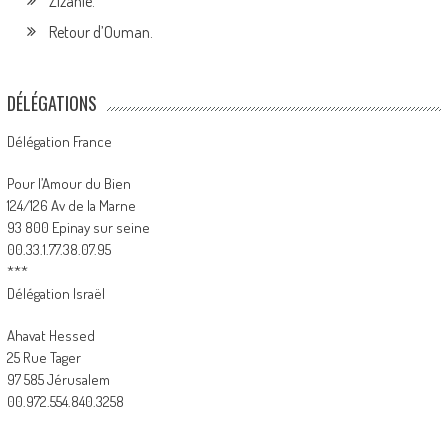
Zizanie.
Retour d’Ouman.
DÉLÉGATIONS
Délégation France
Pour l’Amour du Bien
124/126 Av de la Marne
93 800 Epinay sur seine
00.33.1.77.38.07.95
***
Délégation Israël
Ahavat Hessed
25 Rue Tager
97 585 Jérusalem
00.972.554.840.3258