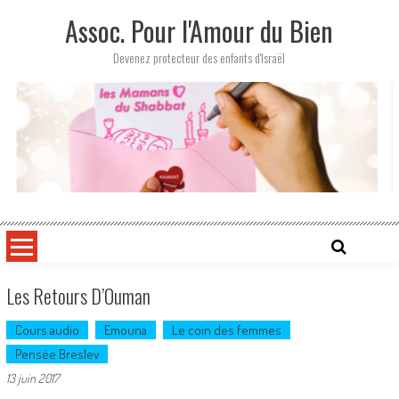
Skip
Assoc. Pour l'Amour du Bien
to
content
Devenez protecteur des enfants d'Israël
Les Retours D’Ouman
Cours audio
Emouna
Le coin des femmes
Pensée Breslev
13 juin 2017