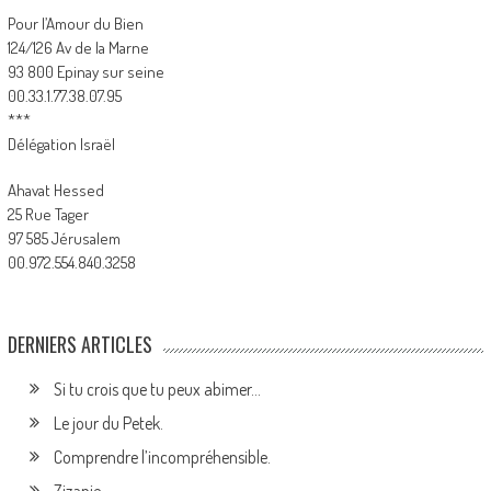
Pour l’Amour du Bien
124/126 Av de la Marne
93 800 Epinay sur seine
00.33.1.77.38.07.95
***
Délégation Israël
Ahavat Hessed
25 Rue Tager
97 585 Jérusalem
00.972.554.840.3258
DERNIERS ARTICLES
Si tu crois que tu peux abimer…
Le jour du Petek.
Comprendre l’incompréhensible.
Zizanie.