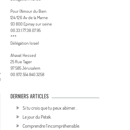
Pour l’Amour du Bien
124/126 Av de la Marne
93 800 Epinay sur seine
00.33.1.77.38.07.95
***
Délégation Israël
Ahavat Hessed
25 Rue Tager
97 585 Jérusalem
00.972.554.840.3258
)
DERNIERS ARTICLES
Si tu crois que tu peux abimer…
Le jour du Petek.
Comprendre l’incompréhensible.