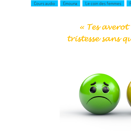
Cours audio
Emouna
Le coin des femmes