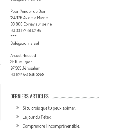
Pour l’Amour du Bien
124/126 Av de la Marne
93 800 Epinay sur seine
00.33.1.77.38.07.95
***
Délégation Israël
Ahavat Hessed
25 Rue Tager
97 585 Jérusalem
…
00.972.554.840.3258
DERNIERS ARTICLES
Si tu crois que tu peux abimer…
Le jour du Petek.
Comprendre l’incompréhensible.