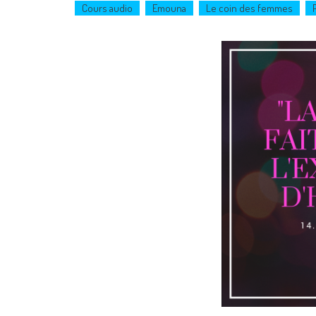
Cours audio
Emouna
Le coin des femmes