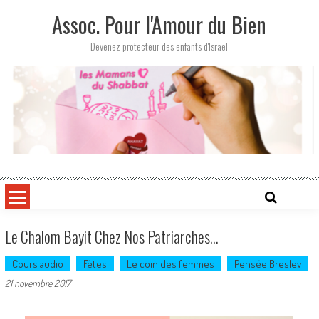
Skip
Assoc. Pour l'Amour du Bien
to
content
Devenez protecteur des enfants d'Israël
Le Chalom Bayit Chez Nos Patriarches…
Cours audio
Fêtes
Le coin des femmes
Pensée Breslev
21 novembre 2017