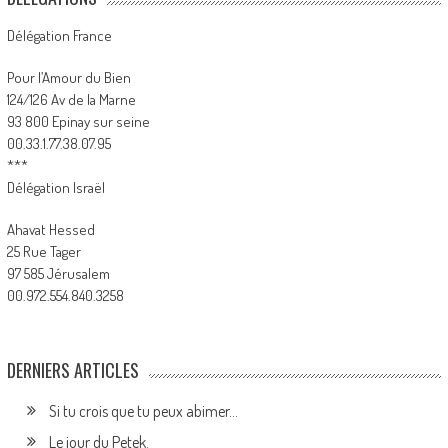
Délégation France
Pour l’Amour du Bien
124/126 Av de la Marne
93 800 Epinay sur seine
00.33.1.77.38.07.95
***
Délégation Israël
Ahavat Hessed
25 Rue Tager
97 585 Jérusalem
00.972.554.840.3258
DERNIERS ARTICLES
Si tu crois que tu peux abimer…
Le jour du Petek.