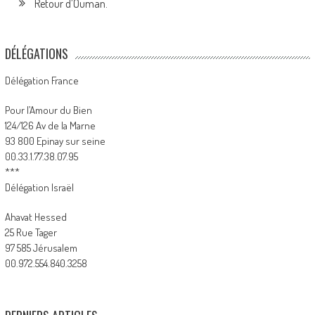
Retour d’Ouman.
DÉLÉGATIONS
Délégation France
Pour l’Amour du Bien
124/126 Av de la Marne
93 800 Epinay sur seine
00.33.1.77.38.07.95
***
Délégation Israël
Ahavat Hessed
25 Rue Tager
97 585 Jérusalem
00.972.554.840.3258