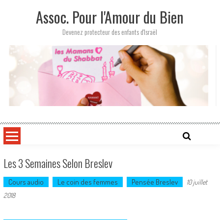
Skip
Assoc. Pour l'Amour du Bien
to
content
Devenez protecteur des enfants d'Israël
Les 3 Semaines Selon Breslev
Cours audio
Le coin des femmes
Pensée Breslev
10 juillet
2018