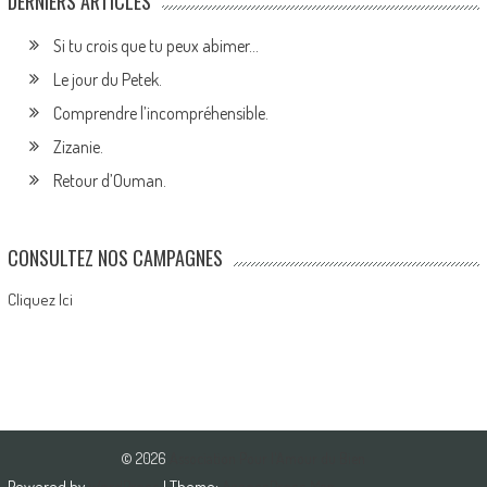
DERNIERS ARTICLES
Si tu crois que tu peux abimer…
Le jour du Petek.
Comprendre l’incompréhensible.
Zizanie.
Retour d’Ouman.
CONSULTEZ NOS CAMPAGNES
Cliquez Ici
© 2026
Association Pour l'Amour du Bien
Powered by
WordPress
| Theme:
AccessPress Mag