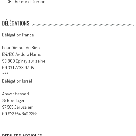
Retour d’Ouman.
DÉLÉGATIONS
Délégation France
Pour l’Amour du Bien
124/126 Av de la Marne
93 800 Epinay sur seine
00.33.1.77.38.07.95
***
Délégation Israël
Ahavat Hessed
25 Rue Tager
97 585 Jérusalem
00.972.554.840.3258