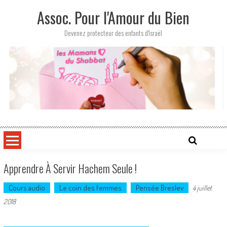
Skip
Assoc. Pour l'Amour du Bien
to
content
Devenez protecteur des enfants d'Israël
Apprendre À Servir Hachem Seule !
Cours audio
Le coin des femmes
Pensée Breslev
4 juillet
2018