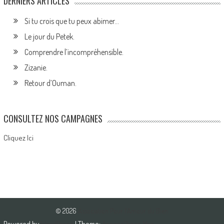
DERNIERS ARTICLES
Si tu crois que tu peux abimer…
Le jour du Petek.
Comprendre l’incompréhensible.
Zizanie.
Retour d’Ouman.
CONSULTEZ NOS CAMPAGNES
Cliquez Ici
© 2026
Association Pour l'Amour du Bien
Powered by
WordPress
| Theme:
AccessPress Mag