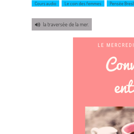
Cours audio
Le coin des femmes
Pensée Bresl
la traversée de la mer.