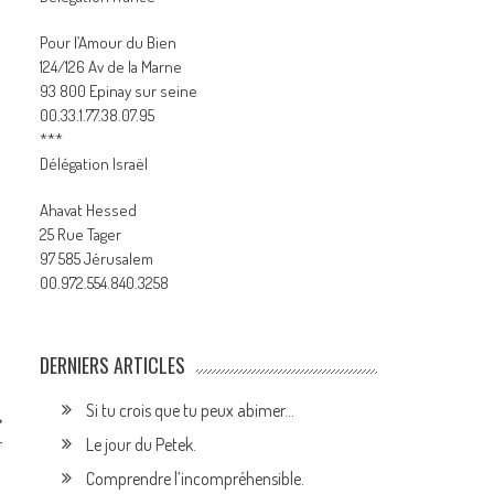
Pour l’Amour du Bien
124/126 Av de la Marne
93 800 Epinay sur seine
00.33.1.77.38.07.95
***
Délégation Israël
Ahavat Hessed
25 Rue Tager
97 585 Jérusalem
00.972.554.840.3258
DERNIERS ARTICLES
Si tu crois que tu peux abimer…
Le jour du Petek.
r
Comprendre l’incompréhensible.