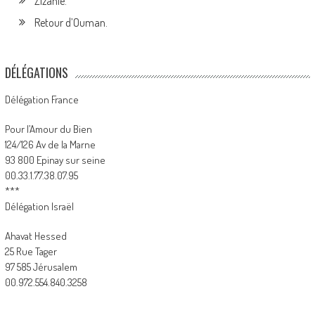
Zizanie.
Retour d’Ouman.
DÉLÉGATIONS
Délégation France
Pour l’Amour du Bien
124/126 Av de la Marne
93 800 Epinay sur seine
00.33.1.77.38.07.95
***
Délégation Israël
Ahavat Hessed
25 Rue Tager
97 585 Jérusalem
00.972.554.840.3258