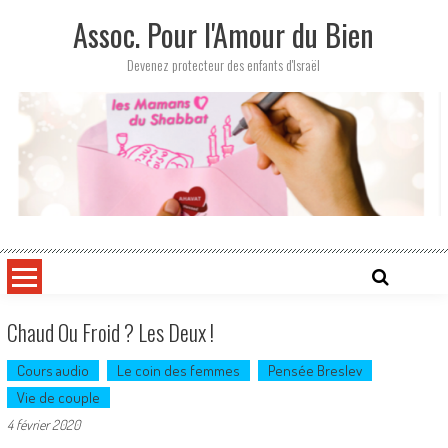
Skip
Assoc. Pour l'Amour du Bien
to
content
Devenez protecteur des enfants d'Israël
Chaud Ou Froid ? Les Deux !
Cours audio
Le coin des femmes
Pensée Breslev
Vie de couple
4 février 2020