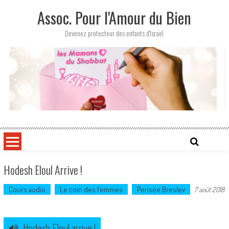
Skip
Assoc. Pour l'Amour du Bien
to
content
Devenez protecteur des enfants d'Israël
Hodesh Eloul Arrive !
Cours audio
Le coin des femmes
Pensée Breslev
7 août 2018
Hodesh Eloul arrive !