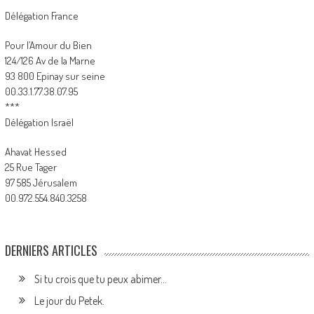
Délégation France
Pour l’Amour du Bien
124/126 Av de la Marne
93 800 Epinay sur seine
00.33.1.77.38.07.95
***
Délégation Israël
Ahavat Hessed
25 Rue Tager
97 585 Jérusalem
00.972.554.840.3258
DERNIERS ARTICLES
Si tu crois que tu peux abimer…
Le jour du Petek.