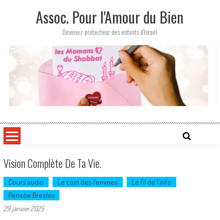
Skip
Assoc. Pour l'Amour du Bien
to
content
Devenez protecteur des enfants d'Israël
Vision Complète De Ta Vie.
Cours audio
Le coin des femmes
Le fil de l'info
Pensée Breslev
29 janvier 2025