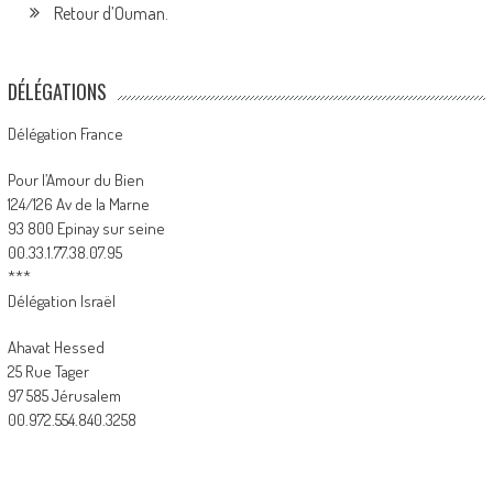
Retour d’Ouman.
DÉLÉGATIONS
Délégation France
Pour l’Amour du Bien
124/126 Av de la Marne
93 800 Epinay sur seine
00.33.1.77.38.07.95
***
Délégation Israël
Ahavat Hessed
25 Rue Tager
97 585 Jérusalem
00.972.554.840.3258