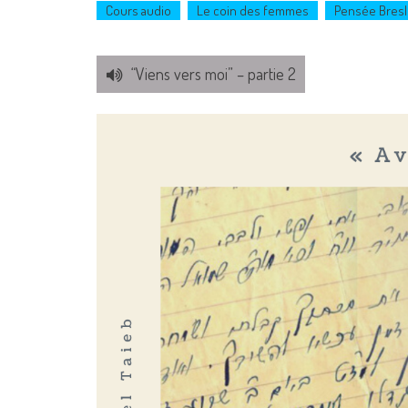
Cours audio
Le coin des femmes
Pensée Bresl
“Viens vers moi” – partie 2