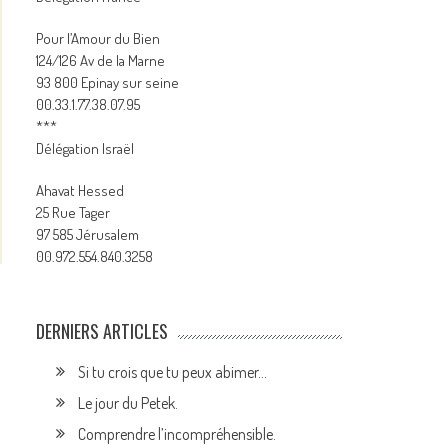
Pour l’Amour du Bien
124/126 Av de la Marne
93 800 Epinay sur seine
00.33.1.77.38.07.95
***
Délégation Israël
Ahavat Hessed
25 Rue Tager
97 585 Jérusalem
00.972.554.840.3258
DERNIERS ARTICLES
Si tu crois que tu peux abimer…
Le jour du Petek.
Comprendre l’incompréhensible.